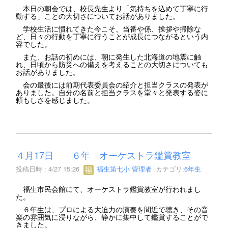
本日の朝会では、校長先生より「気持ちを込めて丁寧に行
動する」ことの大切さについてお話がありました。
学校生活に慣れてきた今こそ、当番や係、挨拶や掃除な
ど、日々の行動を丁寧に行うことが成長につながるという内
容でした。
また、お話の初めには、朝に発生した北海道の地震に触
れ、日頃から防災への備えを考えることの大切さについても
お話がありました。
会の最後には前期代表委員会の紹介と担当クラスの発表が
ありました。自分の名前と担当クラスを堂々と発表する姿に
頼もしさを感じました。
４月17日 ６年 オーケストラ鑑賞教室
投稿日時 : 4/27 15:26
福生第七小 管理者
カテゴリ:
6年生
福生市民会館にて、オーケストラ鑑賞教室が行われまし
た。
６年生は、プロによる大迫力の演奏を間近で聴き、その音
楽の雰囲気に浸りながら、静かに集中して鑑賞することがで
きました。