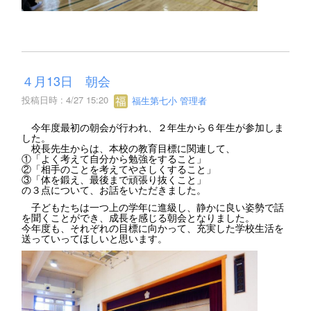
４月13日 朝会
投稿日時 : 4/27 15:20
福生第七小 管理者
今年度最初の朝会が行われ、２年生から６年生が参加しま
した。
校長先生からは、本校の教育目標に関連して、
①「よく考えて自分から勉強をすること」
②「相手のことを考えてやさしくすること」
③「体を鍛え、最後まで頑張り抜くこと」
の３点について、お話をいただきました。
子どもたちは一つ上の学年に進級し、静かに良い姿勢で話
を聞くことができ、成長を感じる朝会となりました。
今年度も、それぞれの目標に向かって、充実した学校生活を
送っていってほしいと思います。