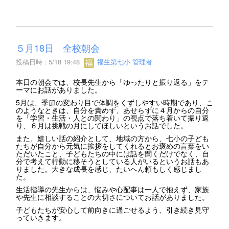
５月18日 全校朝会
投稿日時 : 5/18 19:48
福生第七小 管理者
本日の朝会では、校長先生から「ゆったりと振り返る」をテ
ーマにお話がありました。
5月は、季節の変わり目で体調をくずしやすい時期であり、こ
のようなときは、自分を責めず、あせらずに４月からの自分
を「学習・生活・人との関わり」の視点で落ち着いて振り返
り、６月は挑戦の月にしてほしいというお話でした。
また、嬉しい話の紹介として、地域の方から、七小の子ども
たちが自分から元気に挨拶をしてくれるとお褒めの言葉をい
ただいたこと、子どもたちの中には話を聞くだけでなく、自
分で考えて行動に移そうとしている人がいるというお話もあ
りました。大きな成長を感じ、たいへん頼もしく感じまし
た。
生活指導の先生からは、悩みや心配事は一人で抱えず、家族
や先生に相談することの大切さについてお話がありました。
子どもたちが安心して前向きに過ごせるよう、引き続き見守
っていきます。