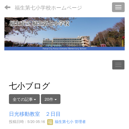
福生第七小学校ホームページ
Toggl
七小ブログ
全ての記事
20件
日光移動教室 ２日目
投稿日時 : 5/20 05:16
福生第七小 管理者