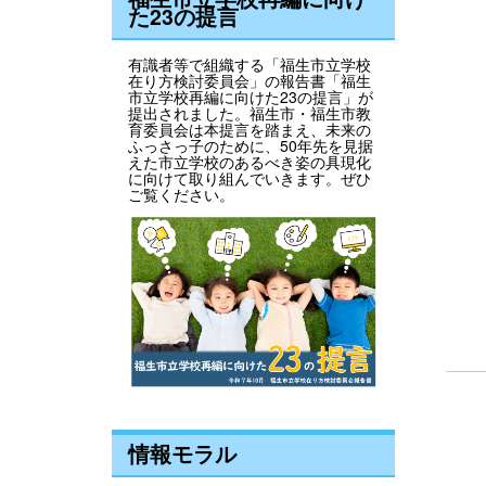
た23の提言
有識者等で組織する「福生市立学校
在り方検討委員会」の報告書「福生
市立学校再編に向けた23の提言」が
提出されました。福生市・福生市教
育委員会は本提言を踏まえ、未来の
ふっさっ子のために、50年先を見据
えた市立学校のあるべき姿の具現化
に向けて取り組んでいきます。ぜひ
ご覧ください。
情報モラル