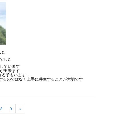
した
でした
しています
が出来ます
れる子もいます
除するのではなく上手に共生することが大切です
8
9
»