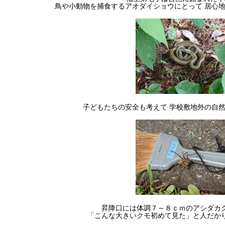
鳥や小動物を捕食するアオダイショウにとって 居心
子どもたちの安全も考えて 学校敷地外の自
昇降口には体調７～８ｃｍのアシダカ
「こんな大きいクモ初めて見た」と人だか