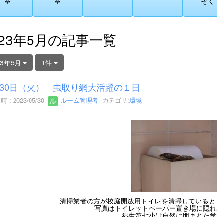
室
室
そく
023年5月の記事一覧
23年5月
1件
30日（火） 虫取り網大活躍の１日
 : 2023/05/30
ルーム管理者
カテゴリ:
環境
清掃業者の方が校庭開放用トイレを清掃していると
写真はトイレットペーパー置き場に隠れ
福生第七小は自然に囲まれた学