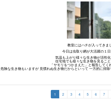
教室にはハチが入ってきま
今日は虫取り網が大活躍の１日
気温も上がり様々な生き物が活性化
住宅地でも様々な生き物を見ること
「ヤモリをつかまえた」と報告してく
危険な生き物もいますが 見慣れぬ生き物だからといって 一方的に排
1
2
3
4
5
6
7