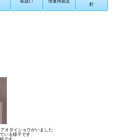
取扱い
理運用規定
針
 アオダイショウがいました
ている様子です
校です