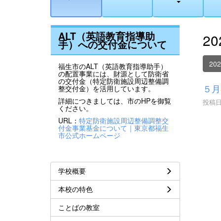
ALT（英語教育指導助
2
手）への交付金について
20
福生市のALT（英語教育指導助手）
の配置事業には、財源として防衛省
の交付金（特定防衛施設周辺整備調
５月
整交付金）を活用しています。
詳細につきましては、市のHPを御覧
投稿日時
ください。
URL：
特定防衛施設周辺整備調整交
付金事業基金について｜東京都福生
市公式ホームページ
学校概要
本校の特色
ことばの教室