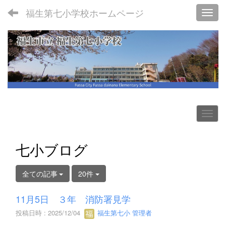
福生第七小学校ホームページ
Toggl
七小ブログ
全ての記事
20件
11月5日 ３年 消防署見学
投稿日時 : 2025/12/04
福生第七小 管理者