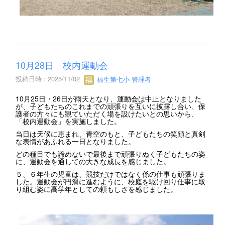
10月28日 校内運動会
投稿日時 : 2025/11/02
福生第七小 管理者
10月25日・26日が雨天となり、運動会は中止となりました
が、子どもたちのこれまでの頑張りを互いに披露し合い、保
護者の方々にも観ていただく場を設けたいとの思いから、
「校内運動会」を実施しました。
当日は天候に恵まれ、青空のもと、子どもたちの笑顔と真剣
な表情があふれる一日となりました。
どの種目でも諦めないで最後まで頑張りぬく子どもたちの姿
に、運動会を通しての大きな成長を感じました。
５、６年生の児童は、競技だけではなく係の仕事も頑張りま
した。運動会が円滑に進むように、校庭を駆け回り仕事に取
り組む姿に高学年としての頼もしさを感じました。