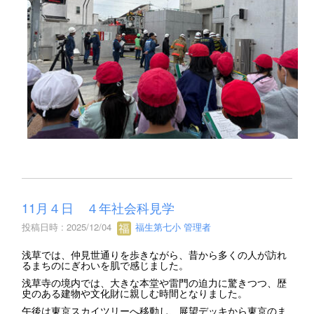
11月４日 ４年社会科見学
投稿日時 : 2025/12/04
福生第七小 管理者
浅草では、仲見世通りを歩きながら、昔から多くの人が訪れ
るまちのにぎわいを肌で感じました。
浅草寺の境内では、大きな本堂や雷門の迫力に驚きつつ、歴
史のある建物や文化財に親しむ時間となりました。
午後は東京スカイツリーへ移動し、展望デッキから東京のま