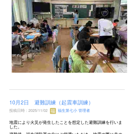
10月2日 避難訓練（起震車訓練）
投稿日時 : 2025/11/02
福生第七小 管理者
地震により火災が発生したことを想定した避難訓練を行いま
した。
避難後、福生消防署の方にご指導いただき、地震の際に身の