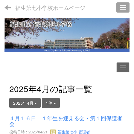
福生第七小学校ホームページ
Toggl
2025年4月の記事一覧
2025年4月
1件
４月１６日 １年生を迎える会・第１回保護者
会
投稿日時 : 2025/04/21
福生第七小 管理者