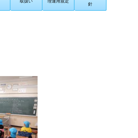
取扱い
理運用規定
針