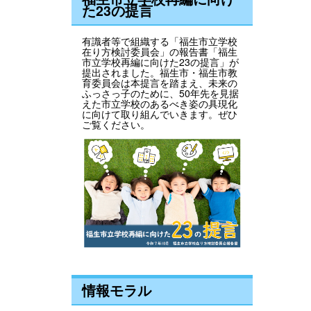
た23の提言
有識者等で組織する「福生市立学校
在り方検討委員会」の報告書「福生
市立学校再編に向けた23の提言」が
提出されました。福生市・福生市教
育委員会は本提言を踏まえ、未来の
ふっさっ子のために、50年先を見据
えた市立学校のあるべき姿の具現化
に向けて取り組んでいきます。ぜひ
ご覧ください。
情報モラル