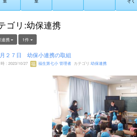
室
室
そく
テゴリ:幼保連携
保連携
1件
月２７日 幼保小連携の取組
 : 2023/10/27
福生第七小 管理者
カテゴリ:
幼保連携