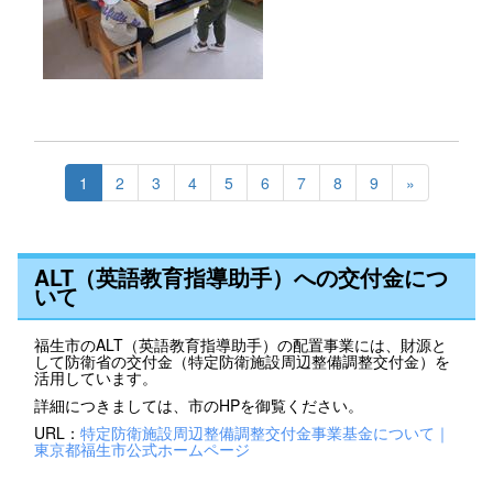
1
2
3
4
5
6
7
8
9
»
ALT（英語教育指導助手）への交付金につ
いて
福生市のALT（英語教育指導助手）の配置事業には、財源と
して防衛省の交付金（特定防衛施設周辺整備調整交付金）を
活用しています。
詳細につきましては、市のHPを御覧ください。
URL：
特定防衛施設周辺整備調整交付金事業基金について｜
東京都福生市公式ホームページ