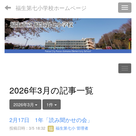
福生第七小学校ホームページ
Toggl
2026年3月の記事一覧
2026年3月
1件
2月17日 1年「読み聞かせの会」
投稿日時 : 3/5 18:32
福生第七小 管理者