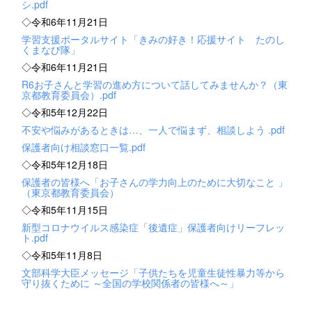
シ.pdf
◇令和6年11月21日
学習支援ポータルサイト「きみの好き！応援サイト たのし
くまなび隊」
◇令和6年11月21日
R6お子さんと学習の進め方について話してみませんか？（東
京都教育委員会）.pdf
◇令和5年12月22日
不安や悩みがあるときは…、一人で悩まず、相談しよう .pdf
保護者向け相談窓口一覧.pdf
◇令和5年12月18日
保護者の皆様へ「お子さんの学力向上のために大切なこと 」
（東京都教育委員会）
◇令和5年11月15日
新型コロナウイルス感染症「後遺症」保護者向けリーフレッ
ト.pdf
◇令和5年11月8日
文部科学大臣メッセージ「子供たちを児童生徒性暴力等から
守り抜くために ～全国の学校関係者の皆様へ～」