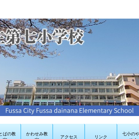
とばの教
かわせみ教
七小の
アクセス
リンク