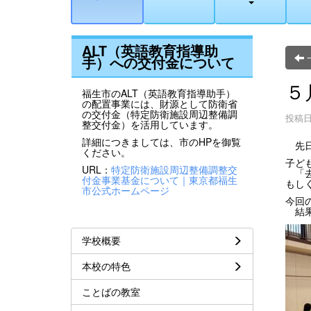
ALT（英語教育指導助
手）への交付金について
５
福生市のALT（英語教育指導助手）
の配置事業には、財源として防衛省
の交付金（特定防衛施設周辺整備調
投稿日時
整交付金）を活用しています。
詳細につきましては、市のHPを御覧
先日
ください。
子ど
URL：
特定防衛施設周辺整備調整交
「去
付金事業基金について｜東京都福生
もし
市公式ホームページ
今回
結果
学校概要
本校の特色
ことばの教室