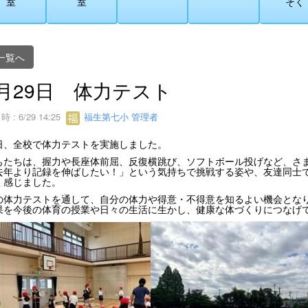
室
室
そく
一覧へ
月29日 体力テスト
 : 6/29 14:25
福生第七小 管理者
、全校で体力テストを実施しました。
もたちは、握力や長座体前屈、反復横跳び、ソフトボール投げなど、さ
年より記録を伸ばしたい！」という気持ちで挑戦する姿や、友達同士で
く感じました。
の体力テストを通して、自分の体力や得意・不得意を知るよい機会とな
を今後の体育の授業や日々の生活に生かし、健康な体づくりにつなげ