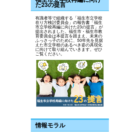
た23の提言
有識者等で組織する「福生市立学校
在り方検討委員会」の報告書「福生
市立学校再編に向けた23の提言」が
提出されました。福生市・福生市教
育委員会は本提言を踏まえ、未来の
ふっさっ子のために、50年先を見据
えた市立学校のあるべき姿の具現化
に向けて取り組んでいきます。ぜひ
ご覧ください。
情報モラル