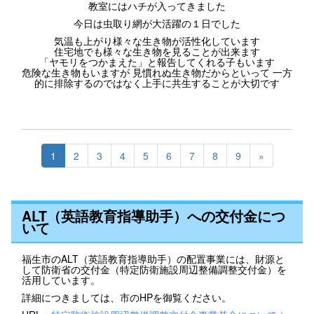
教室にはハチが入ってきました
今日は虫取り網が大活躍の１日でした
気温も上がり様々な生き物が活性化しています
住宅地でも様々な生き物を見ることが出来ます
「ヤモリをつかまえた」と報告してくれる子もいます
危険な生き物もいますが 見慣れぬ生き物だからといって 一方
的に排除するのではなく上手に共生することが大切です
1
2
3
4
5
6
7
8
9
»
ALT（英語教育指導助手）への交付金につ
いて
福生市のALT（英語教育指導助手）の配置事業には、財源と
して防衛省の交付金（特定防衛施設周辺整備調整交付金）を
活用しています。
詳細につきましては、市のHPを御覧ください。