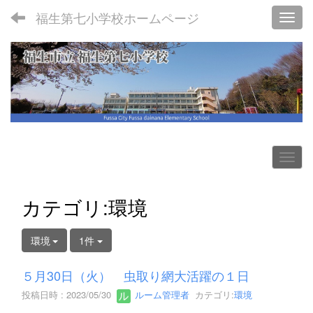
福生第七小学校ホームページ
Toggl
カテゴリ:環境
環境
1件
５月30日（火） 虫取り網大活躍の１日
投稿日時 : 2023/05/30
ルーム管理者
カテゴリ:
環境