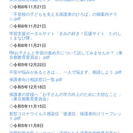
◇令和6年11月21日
「不登校の子どもを支える保護者のひろば」の御案内チラ
シ.pdf
◇令和6年11月21日
学習支援ポータルサイト「きみの好き！応援サイト たのし
くまなび隊」
◇令和6年11月21日
R6お子さんと学習の進め方について話してみませんか？（東
京都教育委員会）.pdf
◇令和5年12月22日
不安や悩みがあるときは…、一人で悩まず、相談しよう .pdf
保護者向け相談窓口一覧.pdf
◇令和5年12月18日
保護者の皆様へ「お子さんの学力向上のために大切なこと 」
（東京都教育委員会）
◇令和5年11月15日
新型コロナウイルス感染症「後遺症」保護者向けリーフレッ
ト.pdf
◇令和5年11月8日
文部科学大臣メッセージ「子供たちを児童生徒性暴力等から