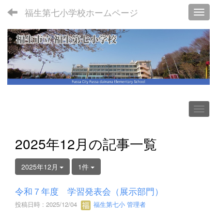
福生第七小学校ホームページ
Toggl
2025年12月の記事一覧
2025年12月
1件
令和７年度 学習発表会（展示部門）
投稿日時 : 2025/12/04
福生第七小 管理者