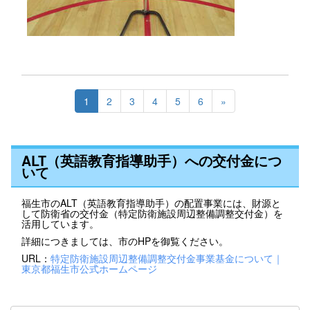
1
2
3
4
5
6
»
ALT（英語教育指導助手）への交付金につ
いて
福生市のALT（英語教育指導助手）の配置事業には、財源と
して防衛省の交付金（特定防衛施設周辺整備調整交付金）を
活用しています。
詳細につきましては、市のHPを御覧ください。
URL：
特定防衛施設周辺整備調整交付金事業基金について｜
東京都福生市公式ホームページ