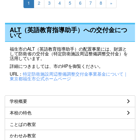
1
2
3
4
5
6
7
8
»
ALT（英語教育指導助手）への交付金につ
いて
福生市のALT（英語教育指導助手）の配置事業には、財源と
して防衛省の交付金（特定防衛施設周辺整備調整交付金）を
活用しています。
詳細につきましては、市のHPを御覧ください。
URL：
特定防衛施設周辺整備調整交付金事業基金について｜
東京都福生市公式ホームページ
学校概要
本校の特色
ことばの教室
かわせみ教室