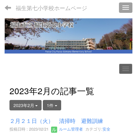
福生第七小学校ホームページ
Toggl
2023年2月の記事一覧
2023年2月
1件
２月２１日（火） 清掃時 避難訓練
投稿日時 : 2023/02/21
ルーム管理者
カテゴリ:
安全