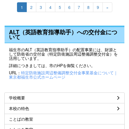
1
2
3
4
5
6
7
8
9
»
ALT（英語教育指導助手）への交付金につ
いて
福生市のALT（英語教育指導助手）の配置事業には、財源と
して防衛省の交付金（特定防衛施設周辺整備調整交付金）を
活用しています。
詳細につきましては、市のHPを御覧ください。
URL：
特定防衛施設周辺整備調整交付金事業基金について｜
東京都福生市公式ホームページ
学校概要
本校の特色
ことばの教室