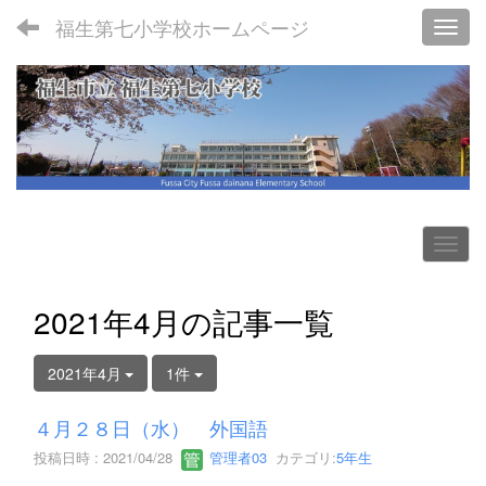
福生第七小学校ホームページ
Toggl
2021年4月の記事一覧
2021年4月
1件
４月２８日（水） 外国語
投稿日時 : 2021/04/28
管理者03
カテゴリ:
5年生