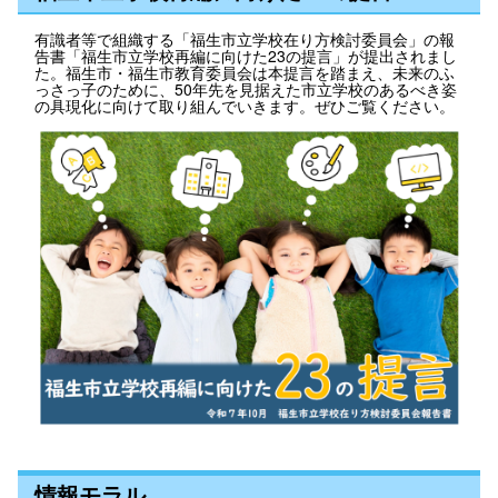
有識者等で組織する「福生市立学校在り方検討委員会」の報
告書「福生市立学校再編に向けた23の提言」が提出されまし
た。福生市・福生市教育委員会は本提言を踏まえ、未来のふ
っさっ子のために、50年先を見据えた市立学校のあるべき姿
の具現化に向けて取り組んでいきます。ぜひご覧ください。
情報モラル