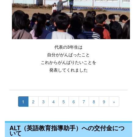
代表の3年生は
自分ががんばったこと
これからがんばりたいことを
発表してくれました
1
2
3
4
5
6
7
8
9
»
ALT（英語教育指導助手）への交付金につ
いて