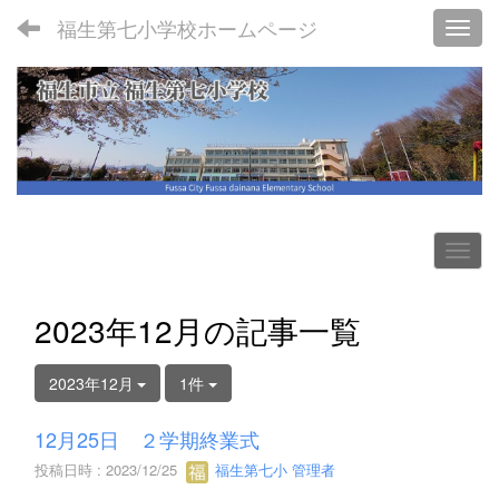
福生第七小学校ホームページ
Toggl
2023年12月の記事一覧
2023年12月
1件
12月25日 ２学期終業式
投稿日時 : 2023/12/25
福生第七小 管理者