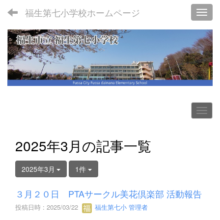
福生第七小学校ホームページ
Toggl
2025年3月の記事一覧
2025年3月
1件
３月２０日 PTAサークル美花倶楽部 活動報告
投稿日時 : 2025/03/22
福生第七小 管理者