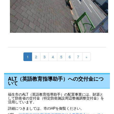
1
2
3
4
5
6
7
»
ALT（英語教育指導助手）への交付金につ
いて
福生市のALT（英語教育指導助手）の配置事業には、財源と
して防衛省の交付金（特定防衛施設周辺整備調整交付金）を
活用しています。
詳細につきましては、市のHPを御覧ください。