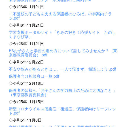
◇令和6年11月21日
「不登校の子どもを支える保護者のひろば」の御案内チラ
シ.pdf
◇令和6年11月21日
学習支援ポータルサイト「きみの好き！応援サイト たのし
くまなび隊」
◇令和6年11月21日
R6お子さんと学習の進め方について話してみませんか？（東
京都教育委員会）.pdf
◇令和5年12月22日
不安や悩みがあるときは…、一人で悩まず、相談しよう .pdf
保護者向け相談窓口一覧.pdf
◇令和5年12月18日
保護者の皆様へ「お子さんの学力向上のために大切なこと 」
（東京都教育委員会）
◇令和5年11月15日
新型コロナウイルス感染症「後遺症」保護者向けリーフレッ
ト.pdf
◇令和5年11月8日
文部科学大臣メッセージ「子供たちを児童生徒性暴力等から