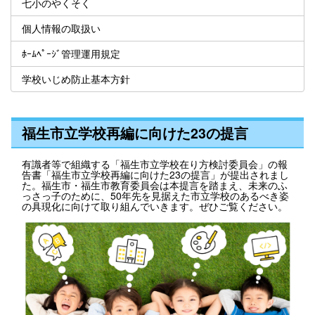
七小のやくそく
個人情報の取扱い
ﾎｰﾑﾍﾟｰｼﾞ管理運用規定
学校いじめ防止基本方針
福生市立学校再編に向けた23の提言
有識者等で組織する「福生市立学校在り方検討委員会」の報
告書「福生市立学校再編に向けた23の提言」が提出されまし
た。福生市・福生市教育委員会は本提言を踏まえ、未来のふ
っさっ子のために、50年先を見据えた市立学校のあるべき姿
の具現化に向けて取り組んでいきます。ぜひご覧ください。