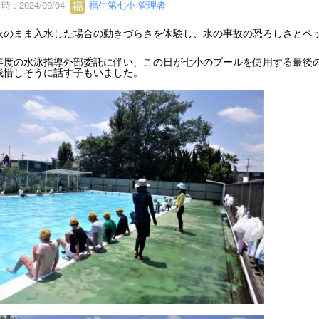
 : 2024/09/04
福生第七小 管理者
のまま入水した場合の動きづらさを体験し、水の事故の恐ろしさとペッ
度の水泳指導外部委託に伴い、この日が七小のプールを使用する最後の
残惜しそうに話す子もいました。