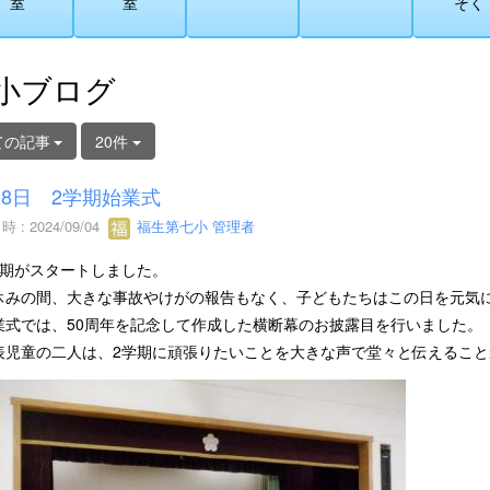
室
室
そく
小ブログ
ての記事
20件
28日 2学期始業式
 : 2024/09/04
福生第七小 管理者
期がスタートしました。
みの間、大きな事故やけがの報告もなく、子どもたちはこの日を元気
式では、50周年を記念して作成した横断幕のお披露目を行いました。
児童の二人は、2学期に頑張りたいことを大きな声で堂々と伝えること