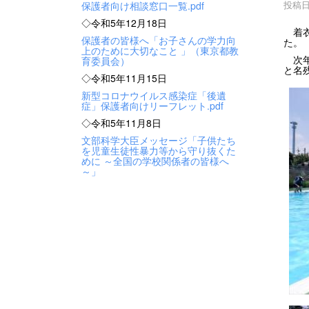
投稿日時
保護者向け相談窓口一覧.pdf
◇令和5年12月18日
着衣
保護者の皆様へ「お子さんの学力向
た。
上のために大切なこと 」（東京都教
次年
育委員会）
と名
◇令和5年11月15日
新型コロナウイルス感染症「後遺
症」保護者向けリーフレット.pdf
◇令和5年11月8日
文部科学大臣メッセージ「子供たち
を児童生徒性暴力等から守り抜くた
めに ～全国の学校関係者の皆様へ
～」