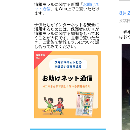
情報モラルに関する新聞「
お助けネ
ット通信
」をWeb上でご覧いただけ
8月
ます。
投稿日時
子供たちがインターネットを安全に
活用するためには、保護者の方々が
福生
情報モラルに関する知識をもってお
はお
くことが大切です。是非ご覧いただ
き、ご家族で情報モラルについて話
し合ってみてください。