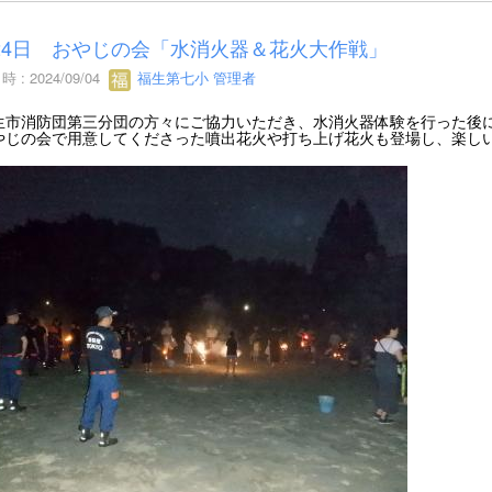
24日 おやじの会「水消火器＆花火大作戦」
 : 2024/09/04
福生第七小 管理者
市消防団第三分団の方々にご協力いただき、水消火器体験を行った後に
やじの会で用意してくださった噴出花火や打ち上げ花火も登場し、楽し