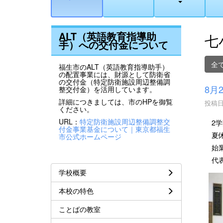
ALT（英語教育指導助
七
手）への交付金について
全
福生市のALT（英語教育指導助手）
の配置事業には、財源として防衛省
の交付金（特定防衛施設周辺整備調
8月
整交付金）を活用しています。
詳細につきましては、市のHPを御覧
投稿日時
ください。
URL：
特定防衛施設周辺整備調整交
2学
付金事業基金について｜東京都福生
夏休
市公式ホームページ
始業
代表
学校概要
本校の特色
ことばの教室