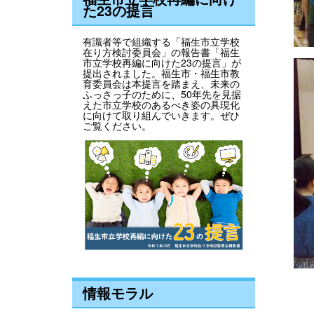
た23の提言
有識者等で組織する「福生市立学校
在り方検討委員会」の報告書「福生
市立学校再編に向けた23の提言」が
提出されました。福生市・福生市教
育委員会は本提言を踏まえ、未来の
ふっさっ子のために、50年先を見据
えた市立学校のあるべき姿の具現化
に向けて取り組んでいきます。ぜひ
ご覧ください。
情報モラル