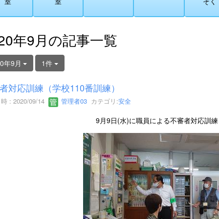
室
室
そく
020年9月の記事一覧
20年9月
1件
者対応訓練（学校110番訓練）
 : 2020/09/14
管理者03
カテゴリ:
安全
9月9日(水)に職員による不審者対応訓