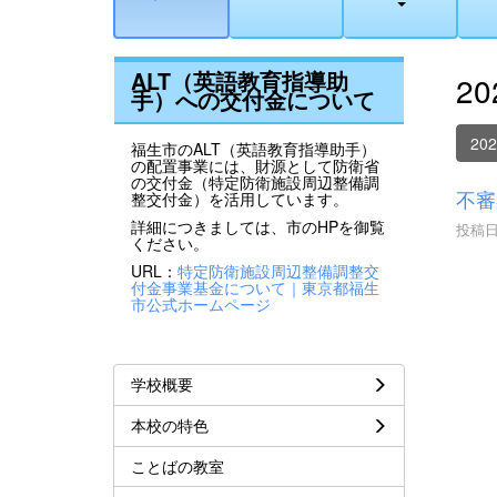
ALT（英語教育指導助
2
手）への交付金について
20
福生市のALT（英語教育指導助手）
の配置事業には、財源として防衛省
の交付金（特定防衛施設周辺整備調
不審
整交付金）を活用しています。
詳細につきましては、市のHPを御覧
投稿日時
ください。
URL：
特定防衛施設周辺整備調整交
付金事業基金について｜東京都福生
市公式ホームページ
学校概要
本校の特色
ことばの教室