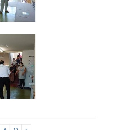
9
10
»