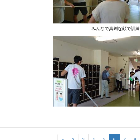
みんなで真剣な顔で訓練
«
2
3
4
5
6
7
8