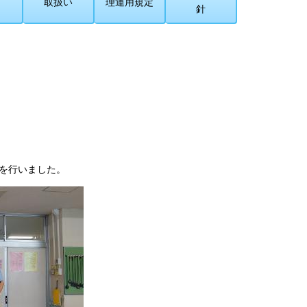
取扱い
理運用規定
針
練を行いました。