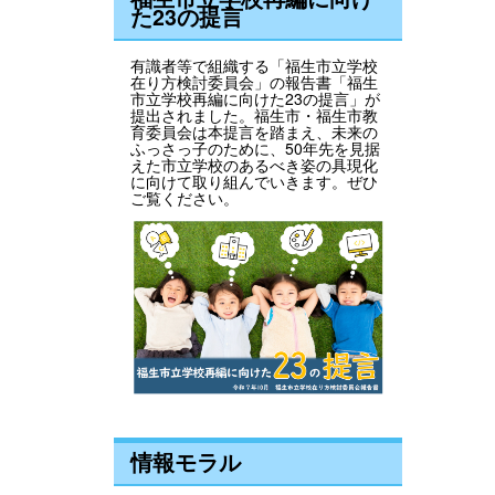
た23の提言
有識者等で組織する「福生市立学校
在り方検討委員会」の報告書「福生
市立学校再編に向けた23の提言」が
提出されました。福生市・福生市教
育委員会は本提言を踏まえ、未来の
ふっさっ子のために、50年先を見据
えた市立学校のあるべき姿の具現化
に向けて取り組んでいきます。ぜひ
ご覧ください。
情報モラル