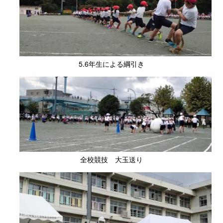
5.6年生による綱引き
全校競技 大玉送り