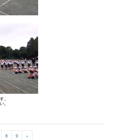
す。
い。
8
9
»