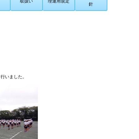
取扱い
理運用規定
針
を行いました。