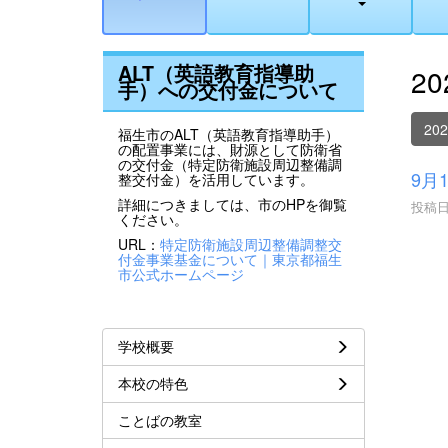
ALT（英語教育指導助
2
手）への交付金について
20
福生市のALT（英語教育指導助手）
の配置事業には、財源として防衛省
の交付金（特定防衛施設周辺整備調
9月
整交付金）を活用しています。
詳細につきましては、市のHPを御覧
投稿日時
ください。
URL：
特定防衛施設周辺整備調整交
付金事業基金について｜東京都福生
市公式ホームページ
学校概要
本校の特色
ことばの教室