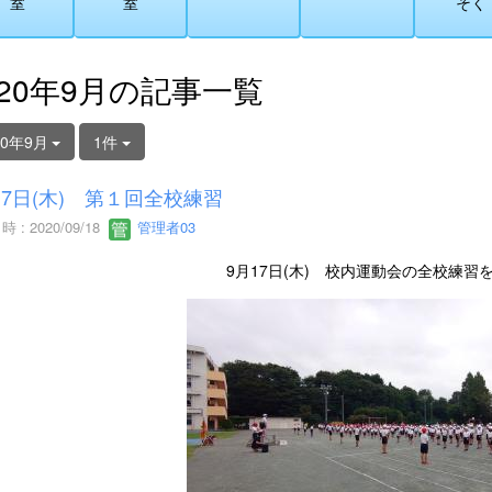
室
室
そく
020年9月の記事一覧
20年9月
1件
17日(木) 第１回全校練習
 : 2020/09/18
管理者03
9月17日(木) 校内運動会の全校練習