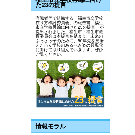
た23の提言
有識者等で組織する「福生市立学校
在り方検討委員会」の報告書「福生
市立学校再編に向けた23の提言」が
提出されました。福生市・福生市教
育委員会は本提言を踏まえ、未来の
ふっさっ子のために、50年先を見据
えた市立学校のあるべき姿の具現化
に向けて取り組んでいきます。ぜひ
ご覧ください。
情報モラル