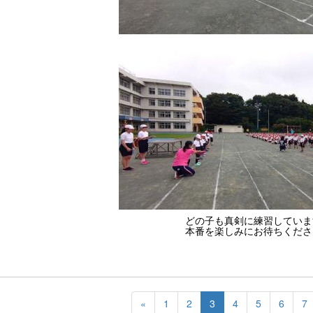
どの子も真剣に練習していま
本番を楽しみにお待ちくださ
«
1
2
3
4
5
6
7