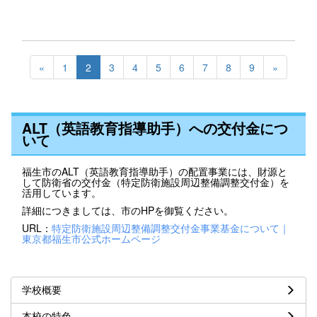
«
1
2
3
4
5
6
7
8
9
»
ALT（英語教育指導助手）への交付金につ
いて
福生市のALT（英語教育指導助手）の配置事業には、財源と
して防衛省の交付金（特定防衛施設周辺整備調整交付金）を
活用しています。
詳細につきましては、市のHPを御覧ください。
URL：
特定防衛施設周辺整備調整交付金事業基金について｜
東京都福生市公式ホームページ
学校概要
本校の特色