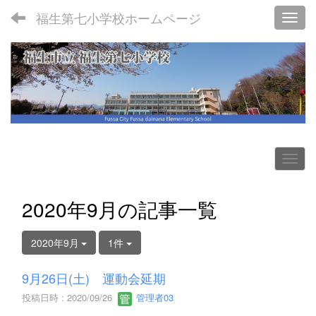
福生第七小学校ホームページ
Toggl
2020年9月の記事一覧
2020年9月
1件
9月26日(土) 運動会延期
投稿日時 : 2020/09/26
管理者03