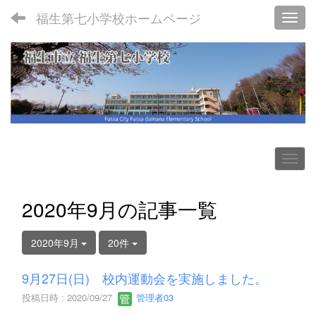
福生第七小学校ホームページ
Toggl
2020年9月の記事一覧
2020年9月
20件
9月27日(日) 校内運動会を実施しました。
投稿日時 : 2020/09/27
管理者03