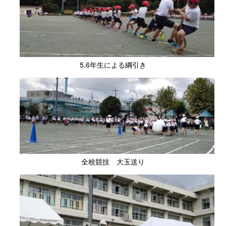
5.6年生による綱引き
全校競技 大玉送り