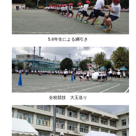
5.6年生による綱引き
全校競技 大玉送り