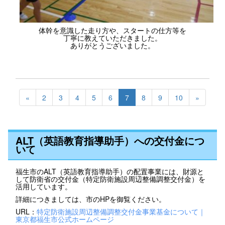
体幹を意識した走り方や、スタートの仕方等を
丁寧に教えていただきました。
ありがとうございました。
«
2
3
4
5
6
7
8
9
10
»
ALT（英語教育指導助手）への交付金につ
いて
福生市のALT（英語教育指導助手）の配置事業には、財源と
して防衛省の交付金（特定防衛施設周辺整備調整交付金）を
活用しています。
詳細につきましては、市のHPを御覧ください。
URL：
特定防衛施設周辺整備調整交付金事業基金について｜
東京都福生市公式ホームページ