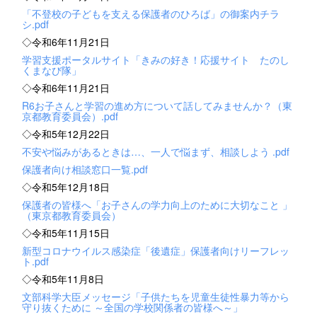
「不登校の子どもを支える保護者のひろば」の御案内チラ
シ.pdf
◇令和6年11月21日
学習支援ポータルサイト「きみの好き！応援サイト たのし
くまなび隊」
◇令和6年11月21日
R6お子さんと学習の進め方について話してみませんか？（東
京都教育委員会）.pdf
◇令和5年12月22日
不安や悩みがあるときは…、一人で悩まず、相談しよう .pdf
保護者向け相談窓口一覧.pdf
◇令和5年12月18日
保護者の皆様へ「お子さんの学力向上のために大切なこと 」
（東京都教育委員会）
◇令和5年11月15日
新型コロナウイルス感染症「後遺症」保護者向けリーフレッ
ト.pdf
◇令和5年11月8日
文部科学大臣メッセージ「子供たちを児童生徒性暴力等から
守り抜くために ～全国の学校関係者の皆様へ～」