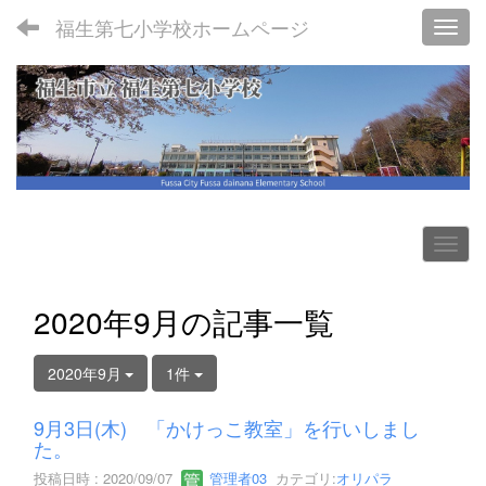
福生第七小学校ホームページ
Toggl
2020年9月の記事一覧
2020年9月
1件
9月3日(木) 「かけっこ教室」を行いしまし
た。
投稿日時 : 2020/09/07
管理者03
カテゴリ:
オリパラ