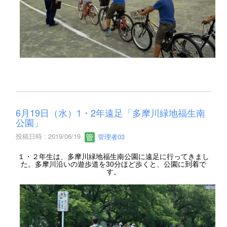
6月19日（水）1・2年遠足「多摩川緑地福生南
公園」
投稿日時 : 2019/06/19
管理者03
１・２年生は、多摩川緑地福生南公園に遠足に行ってきまし
た。多摩川沿いの遊歩道を30分ほど歩くと、公園に到着で
す。