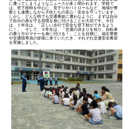
に遭ってしまうようなニュースが多く聞かれます。学校で
は、登下校時を中心に、見守りやパトロールなど、地域や警
察とも連携しながら子供たちの安心・安全を守っています。
しかし、どんな時でも交通事故に遭わなように、まずは自分
で自分の身を守る習慣を身に付けることが大切です。今日
は、１年生は、「正しい歩行で安全な登下校ができるよう
に！」、そして、３年生は、「交通の決まりを知り、自転車
の乗り方やマナーを身に付ける！」ことを目標に、福生警察
や交通指導員の皆様に来ていただき、それぞれ交通安全教室
を実施しました。