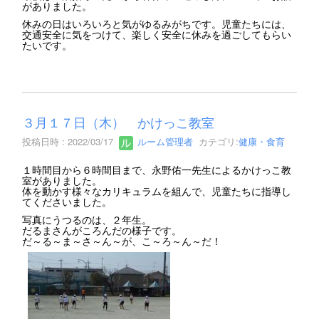
がありました。
休みの日はいろいろと気がゆるみがちです。児童たちには、
交通安全に気をつけて、楽しく安全に休みを過ごしてもらい
たいです。
３月１７日（木） かけっこ教室
投稿日時 : 2022/03/17
ルーム管理者
カテゴリ:
健康・食育
１時間目から６時間目まで、永野佑一先生によるかけっこ教
室がありました。
体を動かす様々なカリキュラムを組んで、児童たちに指導し
てくださいました。
写真にうつるのは、２年生。
だるまさんがころんだの様子です。
だ～る～ま～さ～ん～が、こ～ろ～ん～だ！