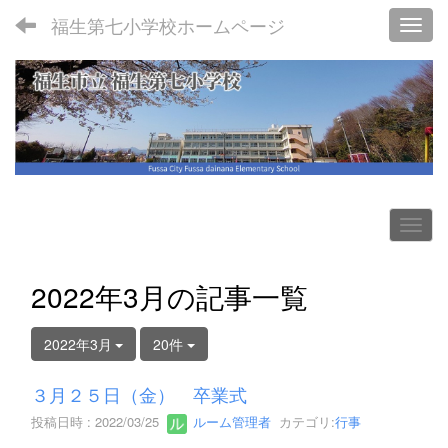
福生第七小学校ホームページ
Toggl
2022年3月の記事一覧
2022年3月
20件
３月２５日（金） 卒業式
投稿日時 : 2022/03/25
ルーム管理者
カテゴリ:
行事