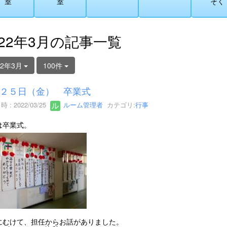
室
室
そく
022年3月の記事一覧
22年3月
100件
２５日（金） 卒業式
 : 2022/03/25
ルーム管理者
カテゴリ:
行事
は卒業式。
にむけて、担任からお話がありました。