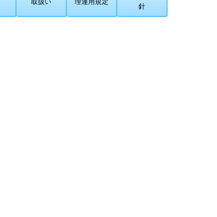
取扱い
理運用規定
針