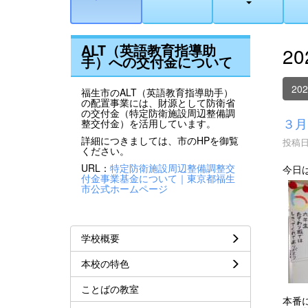
ALT（英語教育指導助
2
手）への交付金について
20
福生市のALT（英語教育指導助手）
の配置事業には、財源として防衛省
の交付金（特定防衛施設周辺整備調
３月
整交付金）を活用しています。
詳細につきましては、市のHPを御覧
投稿日時
ください。
URL：
特定防衛施設周辺整備調整交
今日
付金事業基金について｜東京都福生
市公式ホームページ
学校概要
本校の特色
ことばの教室
本番