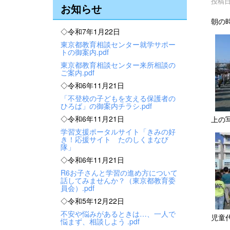
投稿日時
お知らせ
朝の
◇令和7年1月22日
東京都教育相談センター就学サポー
トの御案内.pdf
東京都教育相談センター来所相談の
ご案内.pdf
◇令和6年11月21日
「不登校の子どもを支える保護者の
ひろば」の御案内チラシ.pdf
◇令和6年11月21日
上の
学習支援ポータルサイト「きみの好
き！応援サイト たのしくまなび
隊」
◇令和6年11月21日
R6お子さんと学習の進め方について
話してみませんか？（東京都教育委
員会）.pdf
◇令和5年12月22日
不安や悩みがあるときは…、一人で
児童
悩まず、相談しよう .pdf