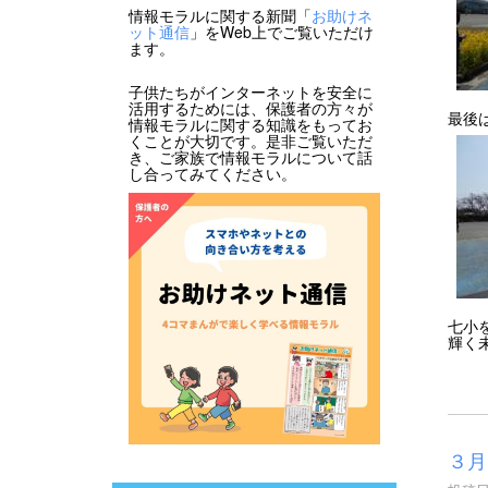
情報モラルに関する新聞「
お助けネ
ット通信
」をWeb上でご覧いただけ
ます。
子供たちがインターネットを安全に
活用するためには、保護者の方々が
最後
情報モラルに関する知識をもってお
くことが大切です。是非ご覧いただ
き、ご家族で情報モラルについて話
し合ってみてください。
七小
輝く
３月