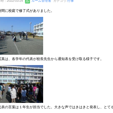
 : 2022/03/24
ルーム管理者
カテゴリ:
行事
時間に校庭で修了式がありました。
写真は、各学年の代表が校長先生から通知表を受け取る様子です。
代表の言葉は１年生が担当でした。大きな声ではきはきと発表し、とて