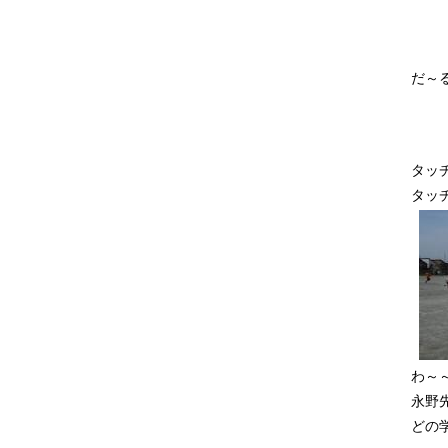
だ～
タッ
タッ
わ～
永野
どの