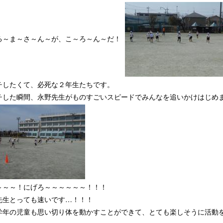
る～ま～さ～ん～が、こ～ろ～ん～だ！
チしたくて、必死な２年生たちです。
チした瞬間、永野先生がものすごいスピードでみんなを追いかけはじめ
～～～！にげろ～～～～～～！！！
先生とっても速いです…！！！
学年の児童も思い切り体を動かすことができて、とても楽しそうに活動