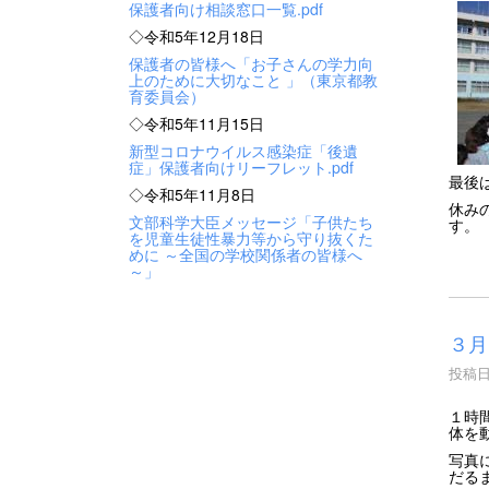
保護者向け相談窓口一覧.pdf
◇令和5年12月18日
保護者の皆様へ「お子さんの学力向
上のために大切なこと 」（東京都教
育委員会）
◇令和5年11月15日
新型コロナウイルス感染症「後遺
症」保護者向けリーフレット.pdf
最後
◇令和5年11月8日
休み
文部科学大臣メッセージ「子供たち
す。
を児童生徒性暴力等から守り抜くた
めに ～全国の学校関係者の皆様へ
～」
３月
投稿日時
１時
体を
写真
だる