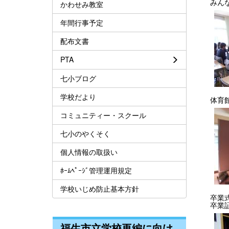
みん
かわせみ教室
年間行事予定
配布文書
PTA
七小ブログ
学校だより
体育
コミュニティー・スクール
七小のやくそく
個人情報の取扱い
ﾎｰﾑﾍﾟｰｼﾞ管理運用規定
学校いじめ防止基本方針
卒業
卒業
福生市立学校再編に向け