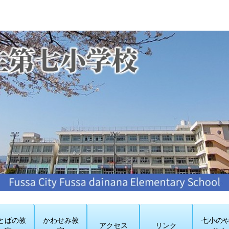
とばの教
かわせみ教
七小の
アクセス
リンク