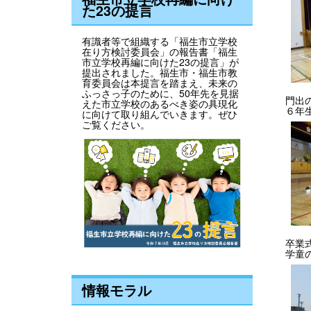
た23の提言
有識者等で組織する「福生市立学校
在り方検討委員会」の報告書「福生
市立学校再編に向けた23の提言」が
提出されました。福生市・福生市教
育委員会は本提言を踏まえ、未来の
ふっさっ子のために、50年先を見据
門出
えた市立学校のあるべき姿の具現化
６年
に向けて取り組んでいきます。ぜひ
ご覧ください。
卒業
学童
情報モラル