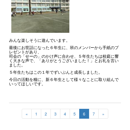
みんな楽しそうに遊んでいます。
最後にお世話になった６年生に、班のメンバーから手紙のプ
レゼントがあり、
司会の「せーの」のかけ声に合わせ、５年生たちは校庭に響
く大きな声で、「ありがとうございました！」とお礼を言い
ました。
５年生たちはこの１年でずいぶんと成長しました。
今日の活動を糧に、新６年生として様々なことに取り組んで
いってほしいです。
«
1
2
3
4
5
6
7
»