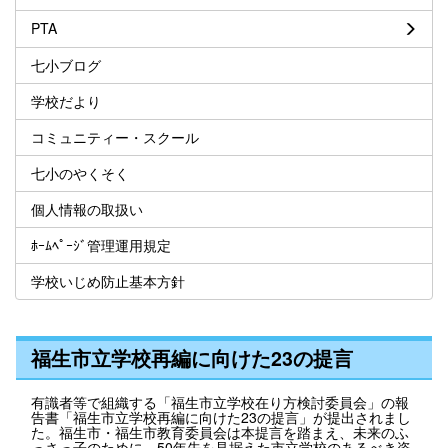
PTA
七小ブログ
学校だより
コミュニティー・スクール
七小のやくそく
個人情報の取扱い
ﾎｰﾑﾍﾟｰｼﾞ管理運用規定
学校いじめ防止基本方針
福生市立学校再編に向けた23の提言
有識者等で組織する「福生市立学校在り方検討委員会」の報
告書「福生市立学校再編に向けた23の提言」が提出されまし
た。福生市・福生市教育委員会は本提言を踏まえ、未来のふ
っさっ子のために、50年先を見据えた市立学校のあるべき姿