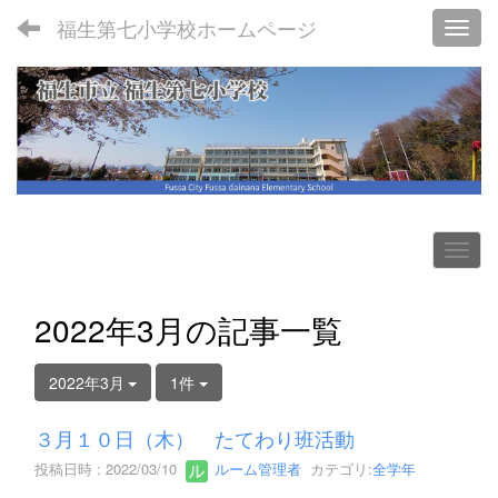
福生第七小学校ホームページ
Toggl
2022年3月の記事一覧
2022年3月
1件
３月１０日（木） たてわり班活動
投稿日時 : 2022/03/10
ルーム管理者
カテゴリ:
全学年