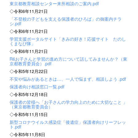
東京都教育相談センター来所相談のご案内.pdf
◇令和6年11月21日
「不登校の子どもを支える保護者のひろば」の御案内チラ
シ.pdf
◇令和6年11月21日
学習支援ポータルサイト「きみの好き！応援サイト たのし
くまなび隊」
◇令和6年11月21日
R6お子さんと学習の進め方について話してみませんか？（東
京都教育委員会）.pdf
◇令和5年12月22日
不安や悩みがあるときは…、一人で悩まず、相談しよう .pdf
保護者向け相談窓口一覧.pdf
◇令和5年12月18日
保護者の皆様へ「お子さんの学力向上のために大切なこと 」
（東京都教育委員会）
◇令和5年11月15日
新型コロナウイルス感染症「後遺症」保護者向けリーフレッ
ト.pdf
◇令和5年11月8日