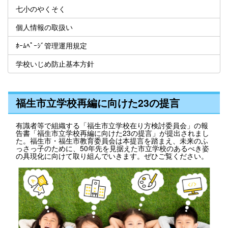
七小のやくそく
個人情報の取扱い
ﾎｰﾑﾍﾟｰｼﾞ管理運用規定
学校いじめ防止基本方針
福生市立学校再編に向けた23の提言
有識者等で組織する「福生市立学校在り方検討委員会」の報
告書「福生市立学校再編に向けた23の提言」が提出されまし
た。福生市・福生市教育委員会は本提言を踏まえ、未来のふ
っさっ子のために、50年先を見据えた市立学校のあるべき姿
の具現化に向けて取り組んでいきます。ぜひご覧ください。