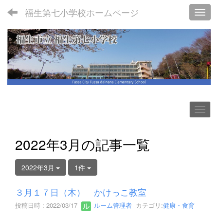
福生第七小学校ホームページ
Toggl
2022年3月の記事一覧
2022年3月
1件
３月１７日（木） かけっこ教室
投稿日時 : 2022/03/17
ルーム管理者
カテゴリ:
健康・食育