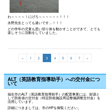
わ～～～～！にげろ～～～～～～！！！
永野先生とっても速いです…！！！
どの学年の児童も思い切り体を動かすことができて、とても
楽しそうに活動をしていました。
«
1
2
3
4
5
6
7
»
ALT（英語教育指導助手）への交付金につ
いて
福生市のALT（英語教育指導助手）の配置事業には、財源と
して防衛省の交付金（特定防衛施設周辺整備調整交付金）を
活用しています。
詳細につきましては、市のHPを御覧ください。