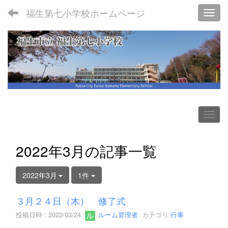
福生第七小学校ホームページ
Toggl
2022年3月の記事一覧
2022年3月
1件
３月２４日（木） 修了式
投稿日時 : 2022/03/24
ルーム管理者
カテゴリ:
行事