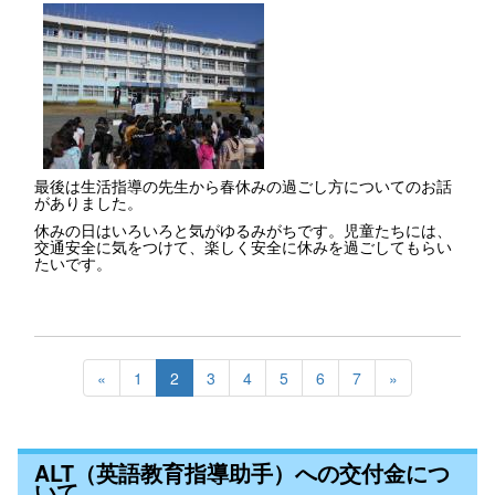
最後は生活指導の先生から春休みの過ごし方についてのお話
がありました。
休みの日はいろいろと気がゆるみがちです。児童たちには、
交通安全に気をつけて、楽しく安全に休みを過ごしてもらい
たいです。
«
1
2
3
4
5
6
7
»
ALT（英語教育指導助手）への交付金につ
いて