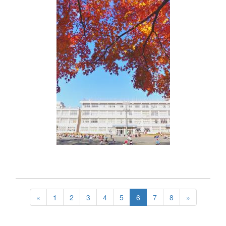
«
1
2
3
4
5
6
7
8
»