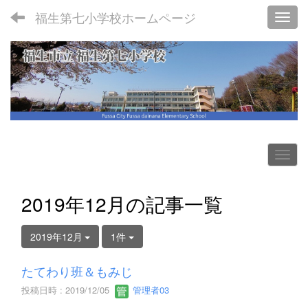
福生第七小学校ホームページ
Toggl
2019年12月の記事一覧
2019年12月
1件
たてわり班＆もみじ
投稿日時 : 2019/12/05
管理者03