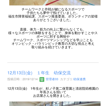
チームワークと作戦が鍵になるスポーツで
子供たちも夢中で投げていました。
福生市障害福祉課、スポーツ推進委員、ボランティアの皆様
ありがとうございました。
直接、体力・筋力の向上に繋がらなくても、
様々なスポーツの体験をすることで、身体を動かすことやス
ポーツに対する興味や
チームワーク、スポーツマンシップなどを学ぶことも
オリンピック・パラリンピック教育の大切な視点と考え
取り組みを続けていきます。
12月13日(金) １年生 幼保交流
投稿日時 : 2019/12/14
管理者03
カテゴリ:
幼保連携
12月13日(金) 1年生が、杉ノ子第二保育園と清岩院幼稚園の
年長さんを招いて
お店屋さんを開きました。