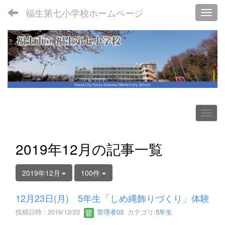
福生第七小学校ホームページ
Toggl
2019年12月の記事一覧
2019年12月
100件
12月23日(月) 5年生「しめ縄飾りづくり」体験
投稿日時 : 2019/12/23
管理者03
カテゴリ:
5年生