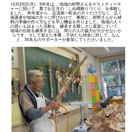
12月23日(月)、5年生は 、地域の村野さんをゲストティーチ
ャーに招いて、藁でお正月の「しめ縄飾りづくり」を体験し
ました。 昨年度から、志茂第一町会の方々だけでなく、広く
保護者や地域の方々に呼びかけて、事前に、村野さんから材
料の準備や作り方などを学ぶ機会を作りました。地域の人々
の思いも詰まった活動も、継承する難しさに直面していて、
地域の伝統を継承するには、周りの人の協力が欠かせないか
らです。そして迎えた本番…子供たち38名に対して、なん
と、30名ものサポーターが参加してくださいました。