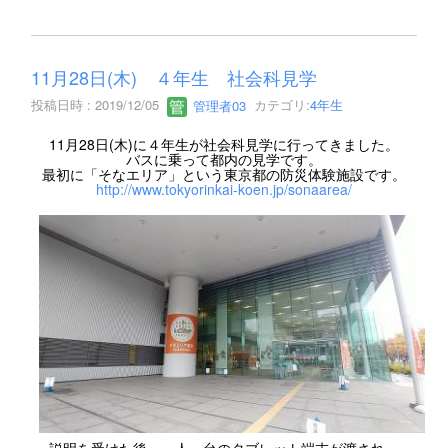
11月28日(木) ４年生 社会科見学
投稿日時 : 2019/12/05
管理者03
カテゴリ:
4年生
11月28日(木)に４年生が社会科見学に行ってきました。
バスに乗って都内の見学です。
最初に「そなエリア」という東京都の防災体験施設です。
http://www.tokyorinkai-koen.jp/sonaarea/
説明を受けた後、一人一台のタブレット端末が渡され、