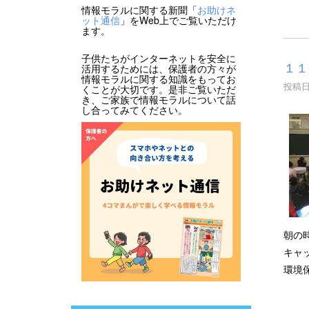
情報モラルに関する新聞「
お助けネ
ット通信
」をWeb上でご覧いただけ
ます。
子供たちがインターネットを安全に
１１
活用するためには、保護者の方々が
情報モラルに関する知識をもってお
投稿日時
くことが大切です。是非ご覧いただ
き、ご家族で情報モラルについて話
し合ってみてください。
朝の
キャ
環境