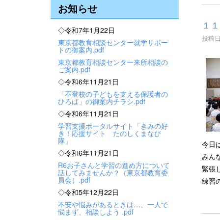
お知らせ
１１
◇令和7年1月22日
投稿日時
東京都教育相談センター就学サポー
トの御案内.pdf
東京都教育相談センター来所相談の
ご案内.pdf
◇令和6年11月21日
「不登校の子どもを支える保護者の
ひろば」の御案内チラシ.pdf
◇令和6年11月21日
学習支援ポータルサイト「きみの好
き！応援サイト たのしくまなび
隊」
今日
◇令和6年11月21日
みん
R6お子さんと学習の進め方について
緊張
話してみませんか？（東京都教育委
員会）.pdf
練習
◇令和5年12月22日
不安や悩みがあるときは…、一人で
悩まず、相談しよう .pdf