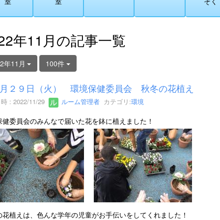
室
室
そく
022年11月の記事一覧
22年11月
100件
月２９日（火） 環境保健委員会 秋冬の花植え
 : 2022/11/29
ルーム管理者
カテゴリ:
環境
保健委員会のみんなで届いた花を鉢に植えました！
の花植えは、色んな学年の児童がお手伝いをしてくれました！