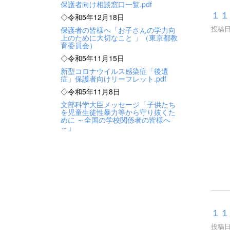
保護者向け相談窓口一覧.pdf
１１
◇令和5年12月18日
投稿日時
保護者の皆様へ「お子さんの学力向
上のために大切なこと 」（東京都教
育委員会）
◇令和5年11月15日
新型コロナウイルス感染症「後遺
症」保護者向けリーフレット.pdf
◇令和5年11月8日
文部科学大臣メッセージ「子供たち
を児童生徒性暴力等から守り抜くた
めに ～全国の学校関係者の皆様へ
～」
１１
投稿日時