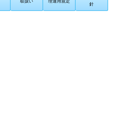
取扱い
理運用規定
針