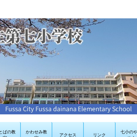
とばの教
かわせみ教
七小の
アクセス
リンク