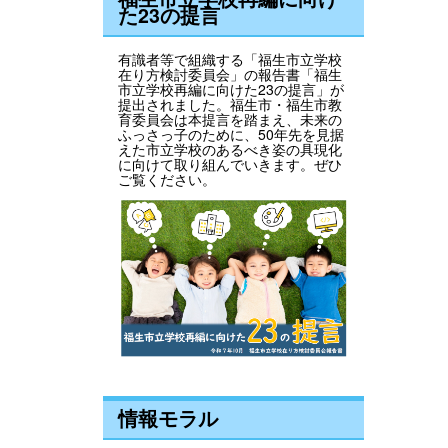
た23の提言
有識者等で組織する「福生市立学校
在り方検討委員会」の報告書「福生
市立学校再編に向けた23の提言」が
提出されました。福生市・福生市教
育委員会は本提言を踏まえ、未来の
ふっさっ子のために、50年先を見据
えた市立学校のあるべき姿の具現化
に向けて取り組んでいきます。ぜひ
ご覧ください。
情報モラル