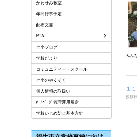
かわせみ教室
年間行事予定
配布文書
PTA
七小ブログ
みん
学校だより
コミュニティー・スクール
七小のやくそく
１１
個人情報の取扱い
投稿日時
ﾎｰﾑﾍﾟｰｼﾞ管理運用規定
学校いじめ防止基本方針
福生市立学校再編に向け