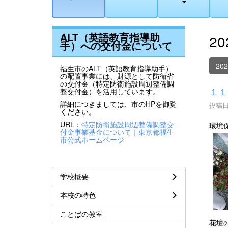
ALT（英語教育指導助
2
手）への交付金について
20
福生市のALT（英語教育指導助手）
の配置事業には、財源として防衛省
の交付金（特定防衛施設周辺整備調
１１
整交付金）を活用しています。
詳細につきましては、市のHPを御覧
投稿日時
ください。
URL：
特定防衛施設周辺整備調整交
環境
付金事業基金について｜東京都福生
市公式ホームページ
学校概要
本校の特色
ことばの教室
花壇