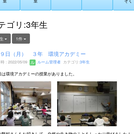
室
室
そく
テゴリ:3年生
生
1件
９日（月） ３年 環境アカデミー
 : 2022/05/09
ルーム管理者
カテゴリ:
3年生
日は環境アカデミーの授業がありました。
の野村さんをお招きして、自然や生き物のことをしっかり学びました！