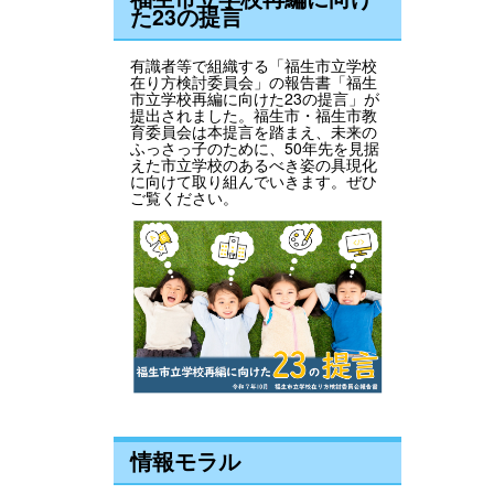
た23の提言
有識者等で組織する「福生市立学校
在り方検討委員会」の報告書「福生
市立学校再編に向けた23の提言」が
提出されました。福生市・福生市教
育委員会は本提言を踏まえ、未来の
ふっさっ子のために、50年先を見据
えた市立学校のあるべき姿の具現化
に向けて取り組んでいきます。ぜひ
ご覧ください。
情報モラル