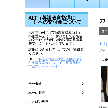
ALT（英語教育指導助
カ
手）への交付金について
3年
福生市のALT（英語教育指導助手）
の配置事業には、財源として防衛省
の交付金（特定防衛施設周辺整備調
５月
整交付金）を活用しています。
詳細につきましては、市のHPを御覧
投稿日時
ください。
URL：
特定防衛施設周辺整備調整交
この
付金事業基金について｜東京都福生
市公式ホームページ
学校概要
本校の特色
ことばの教室
講師