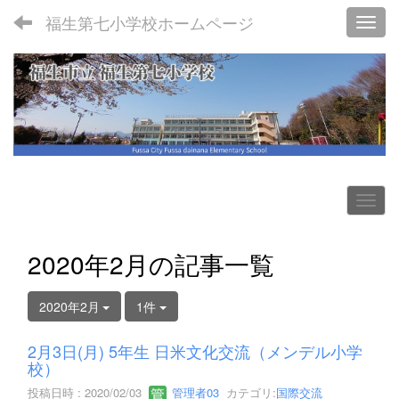
福生第七小学校ホームページ
Toggl
2020年2月の記事一覧
2020年2月
1件
2月3日(月) 5年生 日米文化交流（メンデル小学
校）
投稿日時 : 2020/02/03
管理者03
カテゴリ:
国際交流