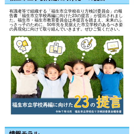
有識者等で組織する「福生市立学校在り方検討委員会」の報
告書「福生市立学校再編に向けた23の提言」が提出されまし
た。福生市・福生市教育委員会は本提言を踏まえ、未来のふ
っさっ子のために、50年先を見据えた市立学校のあるべき姿
の具現化に向けて取り組んでいきます。ぜひご覧ください。
情報モラル