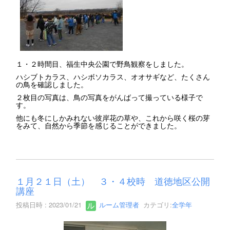
１・２時間目、福生中央公園で野鳥観察をしました。
ハシブトカラス、ハシボソカラス、オオサギなど、たくさん
の鳥を確認しました。
２枚目の写真は、鳥の写真をがんばって撮っている様子で
す。
他にも冬にしかみれない彼岸花の草や、これから咲く桜の芽
をみて、自然から季節を感じることができました。
１月２１日（土） ３・４校時 道徳地区公開
講座
投稿日時 : 2023/01/21
ルーム管理者
カテゴリ:
全学年