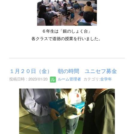
６年生は「銀のしょく台」
各クラスで道徳の授業を行いました。
１月２０日（金） 朝の時間 ユニセフ募金
投稿日時 : 2023/01/20
ルーム管理者
カテゴリ:
全学年