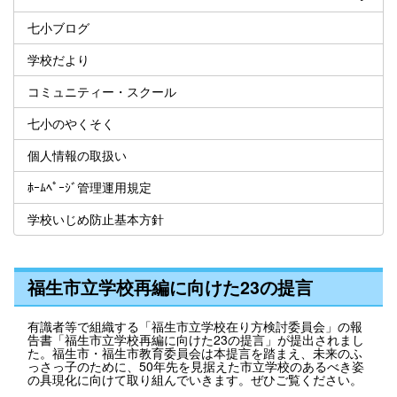
七小ブログ
学校だより
コミュニティー・スクール
七小のやくそく
個人情報の取扱い
ﾎｰﾑﾍﾟｰｼﾞ管理運用規定
学校いじめ防止基本方針
福生市立学校再編に向けた23の提言
有識者等で組織する「福生市立学校在り方検討委員会」の報
告書「福生市立学校再編に向けた23の提言」が提出されまし
た。福生市・福生市教育委員会は本提言を踏まえ、未来のふ
っさっ子のために、50年先を見据えた市立学校のあるべき姿
の具現化に向けて取り組んでいきます。ぜひご覧ください。