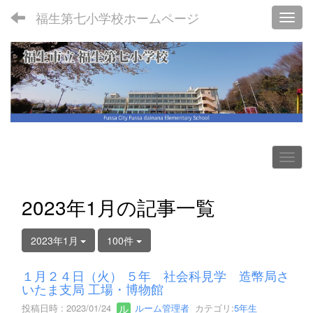
福生第七小学校ホームページ
Toggl
2023年1月の記事一覧
2023年1月
100件
１月２４日（火） ５年 社会科見学 造幣局さ
いたま支局 工場・博物館
投稿日時 : 2023/01/24
ルーム管理者
カテゴリ:
5年生