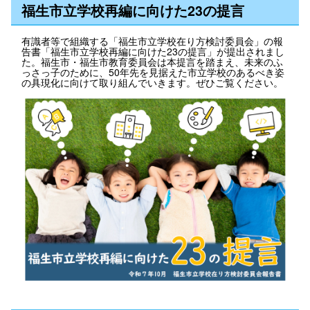
福生市立学校再編に向けた23の提言
有識者等で組織する「福生市立学校在り方検討委員会」の報
告書「福生市立学校再編に向けた23の提言」が提出されまし
た。福生市・福生市教育委員会は本提言を踏まえ、未来のふ
っさっ子のために、50年先を見据えた市立学校のあるべき姿
の具現化に向けて取り組んでいきます。ぜひご覧ください。