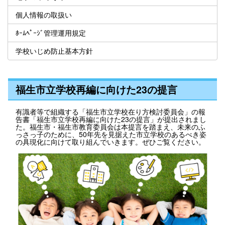
個人情報の取扱い
ﾎｰﾑﾍﾟｰｼﾞ管理運用規定
学校いじめ防止基本方針
福生市立学校再編に向けた23の提言
有識者等で組織する「福生市立学校在り方検討委員会」の報
告書「福生市立学校再編に向けた23の提言」が提出されまし
た。福生市・福生市教育委員会は本提言を踏まえ、未来のふ
っさっ子のために、50年先を見据えた市立学校のあるべき姿
の具現化に向けて取り組んでいきます。ぜひご覧ください。