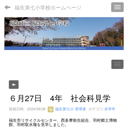
福生第七小学校ホームページ
Toggl
６月27日 4年 社会科見学
投稿日時 : 2024/06/28
福生第七小 管理者
カテゴリ:
全学年
福生市リサイクルセンター、西多摩衛生組合、羽村郷土博物
館、羽村取水堰を見学しました。