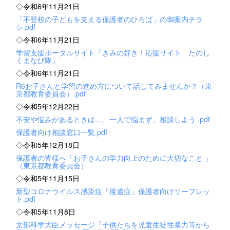
◇令和6年11月21日
「不登校の子どもを支える保護者のひろば」の御案内チラ
シ.pdf
◇令和6年11月21日
学習支援ポータルサイト「きみの好き！応援サイト たのし
くまなび隊」
◇令和6年11月21日
R6お子さんと学習の進め方について話してみませんか？（東
京都教育委員会）.pdf
◇令和5年12月22日
不安や悩みがあるときは…、一人で悩まず、相談しよう .pdf
保護者向け相談窓口一覧.pdf
◇令和5年12月18日
保護者の皆様へ「お子さんの学力向上のために大切なこと 」
（東京都教育委員会）
◇令和5年11月15日
新型コロナウイルス感染症「後遺症」保護者向けリーフレッ
ト.pdf
◇令和5年11月8日
文部科学大臣メッセージ「子供たちを児童生徒性暴力等から