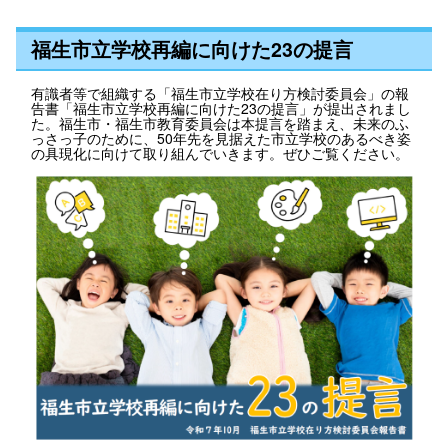
福生市立学校再編に向けた23の提言
有識者等で組織する「福生市立学校在り方検討委員会」の報
告書「福生市立学校再編に向けた23の提言」が提出されまし
た。福生市・福生市教育委員会は本提言を踏まえ、未来のふ
っさっ子のために、50年先を見据えた市立学校のあるべき姿
の具現化に向けて取り組んでいきます。ぜひご覧ください。