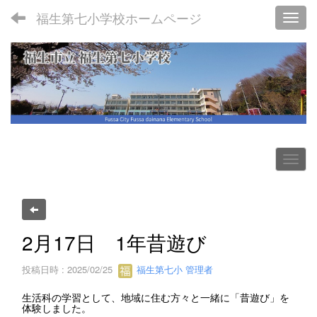
福生第七小学校ホームページ
Toggl
2月17日 1年昔遊び
投稿日時 : 2025/02/25
福生第七小 管理者
生活科の学習として、地域に住む方々と一緒に「昔遊び」を
体験しました。