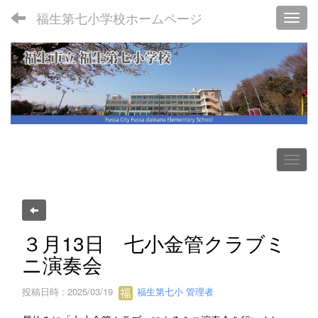
福生第七小学校ホームページ
Toggl
３月13日 七小金管クラブミ
ニ演奏会
投稿日時 : 2025/03/19
福生第七小 管理者