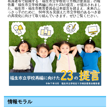
有識者等で組織する「福生市立学校在り方検討委員会」の報
告書「福生市立学校再編に向けた23の提言」が提出されまし
た。福生市・福生市教育委員会は本提言を踏まえ、未来のふ
っさっ子のために、50年先を見据えた市立学校のあるべき姿
の具現化に向けて取り組んでいきます。ぜひご覧ください。
情報モラル