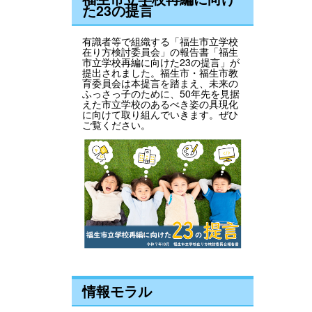
た23の提言
有識者等で組織する「福生市立学校
在り方検討委員会」の報告書「福生
市立学校再編に向けた23の提言」が
提出されました。福生市・福生市教
育委員会は本提言を踏まえ、未来の
ふっさっ子のために、50年先を見据
えた市立学校のあるべき姿の具現化
に向けて取り組んでいきます。ぜひ
ご覧ください。
情報モラル