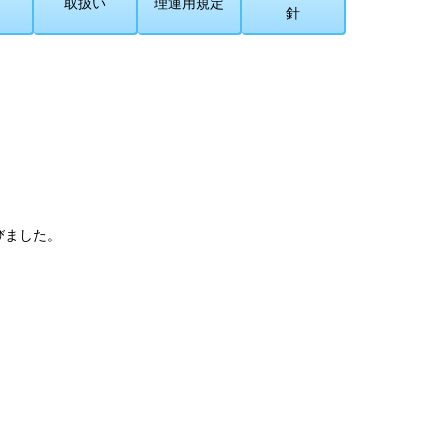
取扱い
理運用規定
針
びました。