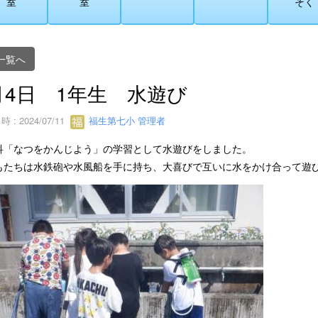
室
室
そく
一覧へ
月4日 1年生 水遊び
 : 2024/07/11
福生第七小 管理者
科「なつをかんじよう」の学習として水遊びをしました。
もたちは水鉄砲や水風船を手に持ち、大喜びで互いに水をかけ合って遊