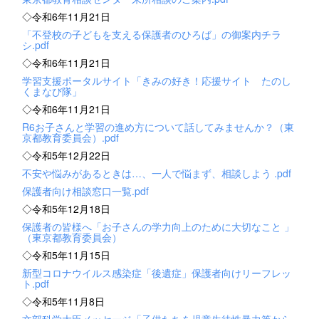
◇令和6年11月21日
「不登校の子どもを支える保護者のひろば」の御案内チラ
シ.pdf
◇令和6年11月21日
学習支援ポータルサイト「きみの好き！応援サイト たのし
くまなび隊」
◇令和6年11月21日
R6お子さんと学習の進め方について話してみませんか？（東
京都教育委員会）.pdf
◇令和5年12月22日
不安や悩みがあるときは…、一人で悩まず、相談しよう .pdf
保護者向け相談窓口一覧.pdf
◇令和5年12月18日
保護者の皆様へ「お子さんの学力向上のために大切なこと 」
（東京都教育委員会）
◇令和5年11月15日
新型コロナウイルス感染症「後遺症」保護者向けリーフレッ
ト.pdf
◇令和5年11月8日
文部科学大臣メッセージ「子供たちを児童生徒性暴力等から