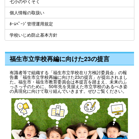
七小のやくそく
個人情報の取扱い
ﾎｰﾑﾍﾟｰｼﾞ管理運用規定
学校いじめ防止基本方針
福生市立学校再編に向けた23の提言
有識者等で組織する「福生市立学校在り方検討委員会」の報
告書「福生市立学校再編に向けた23の提言」が提出されまし
た。福生市・福生市教育委員会は本提言を踏まえ、未来のふ
っさっ子のために、50年先を見据えた市立学校のあるべき姿
の具現化に向けて取り組んでいきます。ぜひご覧ください。