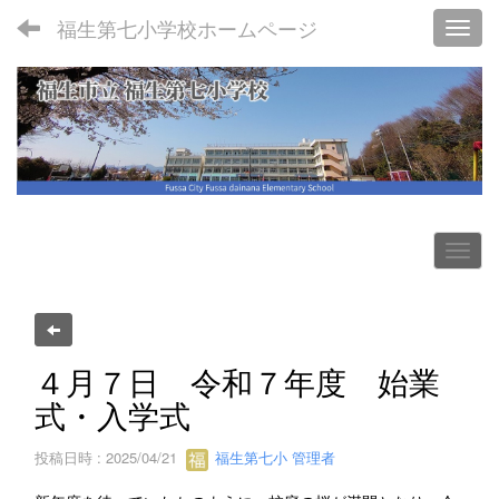
福生第七小学校ホームページ
Toggl
４月７日 令和７年度 始業
式・入学式
投稿日時 : 2025/04/21
福生第七小 管理者